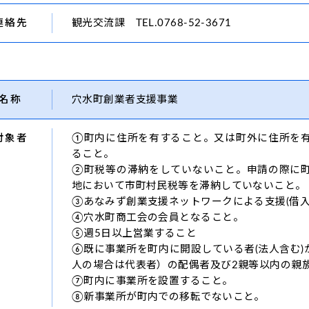
連絡先
観光交流課 TEL.0768-52-3671
名称
穴水町創業者支援事業
対象者
①町内に住所を有すること。又は町外に住所を
ること。
②町税等の滞納をしていないこと。申請の際に
地において市町村民税等を滞納していないこと。
③あなみず創業支援ネットワークによる支援(借入
④穴水町商工会の会員となること。
⑤週5日以上営業すること
⑥既に事業所を町内に開設している者(法人含む
人の場合は代表者）の配偶者及び2親等以内の親
⑦町内に事業所を設置すること。
⑧新事業所が町内での移転でないこと。