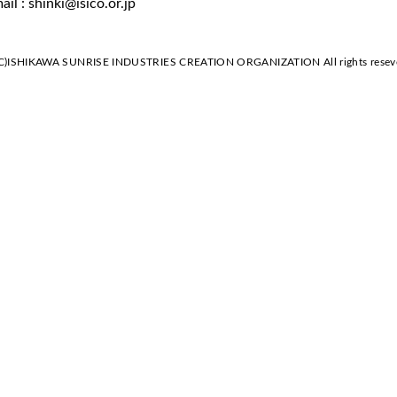
ail : shinki@isico.or.jp
)ISHIKAWA SUNRISE INDUSTRIES CREATION ORGANIZATION All rights resev