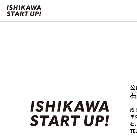
公
成
〒
石
TE